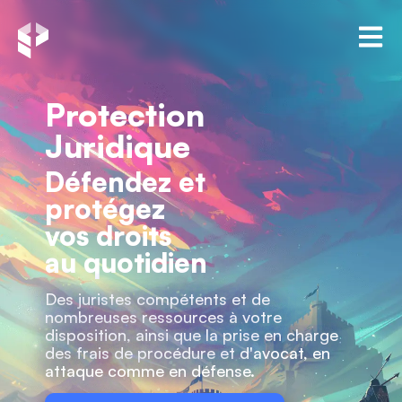
Protection
Juridique
Défendez et
protégez
vos droits
au quotidien
Des juristes compétents et de
nombreuses ressources à votre
disposition, ainsi que la prise en charge
des frais de procédure et d'avocat, en
attaque comme en défense.