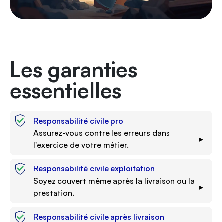
Les garanties
essentielles
Responsabilité civile pro
Assurez-vous contre les erreurs dans
▸
l'exercice de votre métier.
Vous êtes protégé en cas d'erreurs,
Responsabilité civile exploitation
omissions ou négligences commises pendant
Soyez couvert même après la livraison ou la
▸
une prestation spécifique, entrainant un
prestation.
préjudice à vos clients. Exemple : Une erreur
dans un conseil fourni à un client provoque
Cette garantie couvre les dommages
Responsabilité civile après livraison